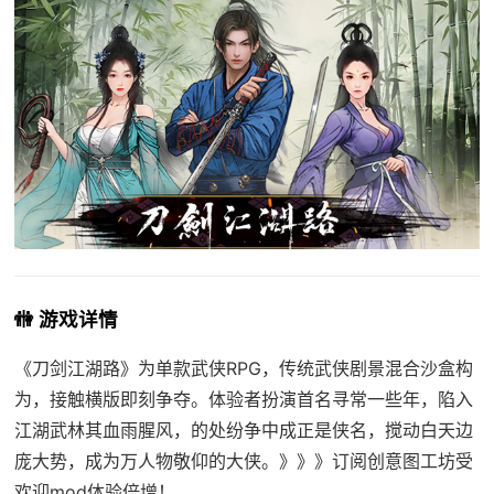
🚻 游戏详情
《刀剑江湖路》为单款武侠RPG，传统武侠剧景混合沙盒构
为，接触横版即刻争夺。体验者扮演首名寻常一些年，陷入
江湖武林其血雨腥风，的处纷争中成正是侠名，搅动白天边
庞大势，成为万人物敬仰的大侠。》》》订阅创意图工坊受
欢迎mod体验倍增！