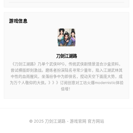
游戏信息
刀剑江湖路
《刀剑江湖路》乃单个武侠RPG，传统武侠剧情景混合沙盒资料，
尝试横版即刻激战。磨练者扮演陆名寻常少量年，陷入江湖武林其
中性的血雨腥风，坐落纷争中为即侠名，搅动天空下面庞大势，成
为万个人敬仰的大侠。》》》订阅创意对工坊火爆modernistic体验
倍增！
© 2025 刀剑江湖路 - 游戏官网 官方网站