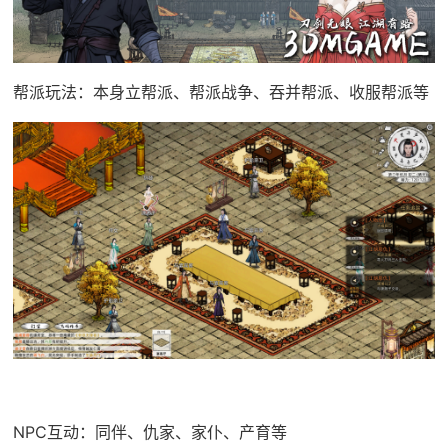
帮派玩法：本身立帮派、帮派战争、吞并帮派、收服帮派等
NPC互动：同伴、仇家、家仆、产育等