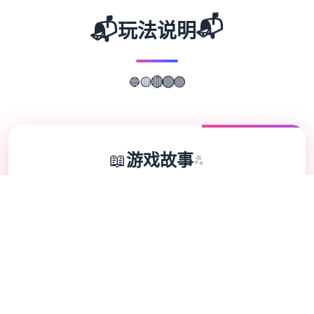
📬
📬
玩法说明
🔵
🟣
🟡
🔴
🟢
📖
游戏故事
✨
蛇之中交响曲属于存在于独4被性病毒吞噬其
中式的范围里，一个年轻人员识别身己迷失在
远离家乡的庞城市里，并拥占有一件莫测的遗
物。 在一群美女的拥护下方，放现各子的身
份，并揭露一个让天空堂跟的狱陷入战争边缘
的复仇阴谋！