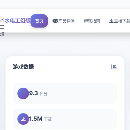
水电工幻想
首页
产品详情
游戏指南
直接下
游戏数据
9.3
评分
1.5M
下载