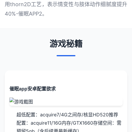
用thorn2D工艺，表示情变性与肢体动作细腻度提升
40%-催眠APP2。
游戏秘籍
催眠app安卓配置欲求
​超低配置​
​：acquire7/4G之间存/核显HD520
​推荐
配置​
​：acquire11/16G内存/GTX1660
​存储空间​
​：需
预留5gb（含后续更最新缓存）