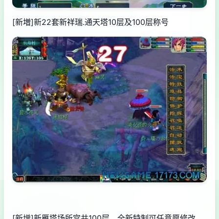
[新増]新22套新祥瑞.通天塔10层及100层称号
[新增]新雁塔场所宫共100层，全新特制可任意愿修改。