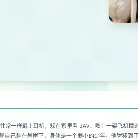
，像往常一样戴上耳机，躲在家里看 JAV。嘭！一架飞机
现自己躺在悬崖下，身体是一个弱小的少年。他瞬移到