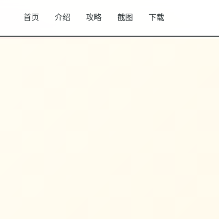
首页
介绍
攻略
截图
下载