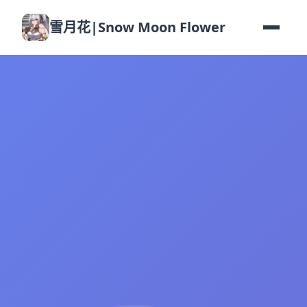
雪月花|Snow Moon Flower