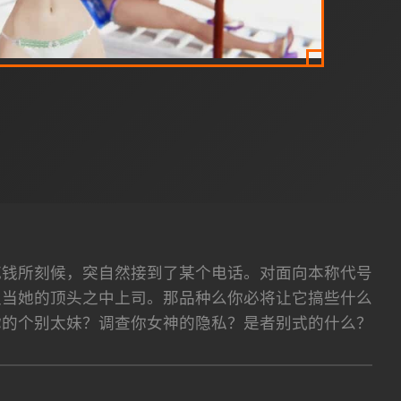
花钱所刻候，突自然接到了某个电话。对面向本称代号
认当她的顶头之中上司。那品种么你必将让它搞些什么
你的个别太妹？调查你女神的隐私？是者别式的什么？