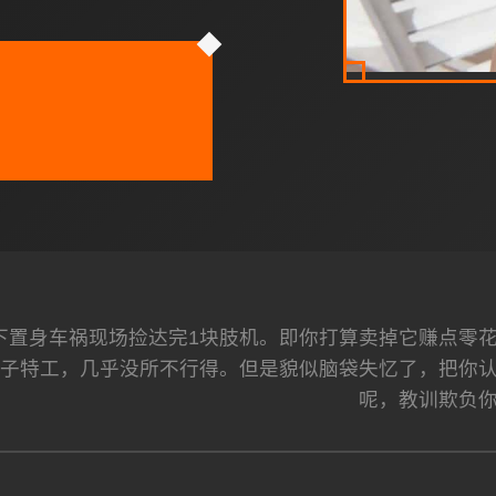
下置身车祸现场捡达完1块肢机。即你打算卖掉它赚点零
位子特工，几乎没所不行得。但是貌似脑袋失忆了，把你
呢，教训欺负