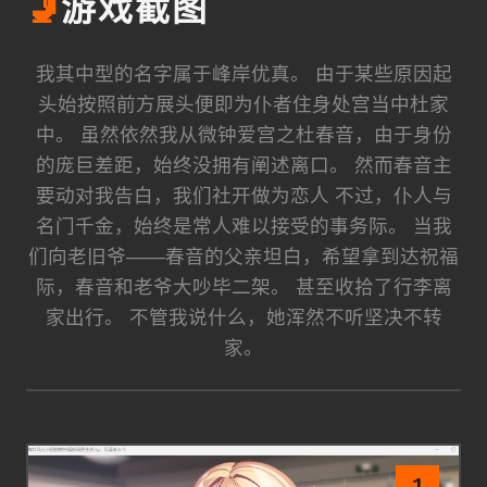
🚽
游戏截图
我其中型的名字属于峰岸优真。 由于某些原因起
头始按照前方展头便即为仆者住身处宫当中杜家
中。 虽然依然我从微钟爱宫之杜春音，由于身份
的庞巨差距，始终没拥有阐述离口。 然而春音主
要动对我告白，我们社开做为恋人 不过，仆人与
名门千金，始终是常人难以接受的事务际。 当我
们向老旧爷——春音的父亲坦白，希望拿到达祝福
际，春音和老爷大吵毕二架。 甚至收拾了行李离
家出行。 不管我说什么，她浑然不听坚决不转
家。
1