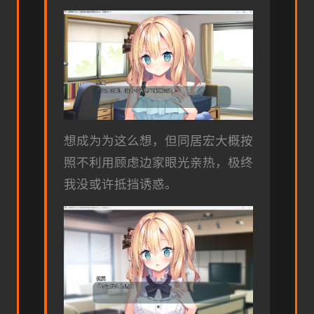
想成为为这么想，但同居宏大概按
照不利用顾虑边家眼光亲热，极终
我没或许抵挡诱惑。