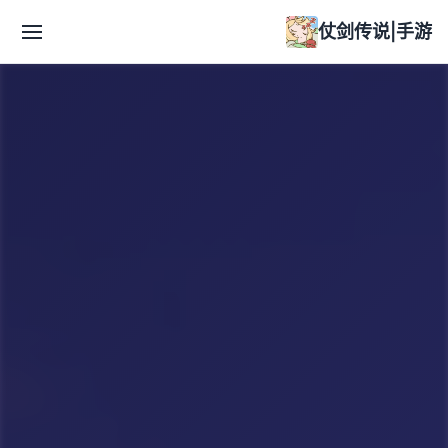
仗剑传说|手游