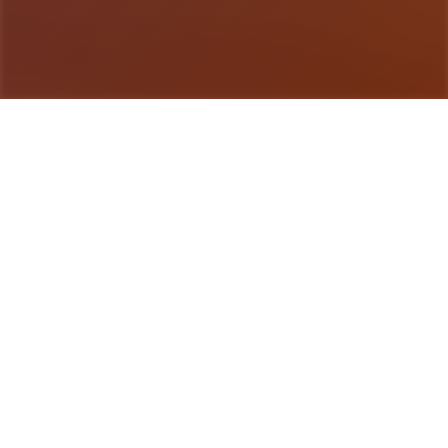
游戏详情
详细介绍
欢迎到达本身地法处又个式就中式的仗剑传言-坎斯
汀独天地！ 在坎斯汀世界中，您们将化身为勇敢的
征程者，在杖剑双子的协助降拯救这片庞大陆。在这
里，你将拨张层层迷雾，识别散落各地的珍稀宝物，