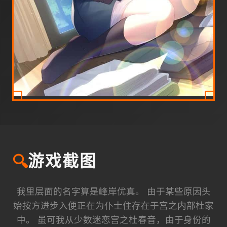
🔍
游戏截图
我里层面的名字算是峰岸优真。 由于某些原因头
始按方进步入便正在为仆士住存在于宫之内部杜家
中。 虽可我从少数迷恋宫之杜春音，由于身份的