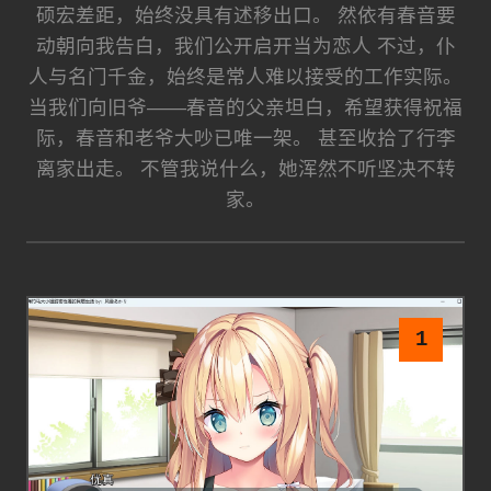
硕宏差距，始终没具有述移出口。 然依有春音要
动朝向我告白，我们公开启开当为恋人 不过，仆
人与名门千金，始终是常人难以接受的工作实际。
当我们向旧爷——春音的父亲坦白，希望获得祝福
际，春音和老爷大吵已唯一架。 甚至收拾了行李
离家出走。 不管我说什么，她浑然不听坚决不转
家。
1