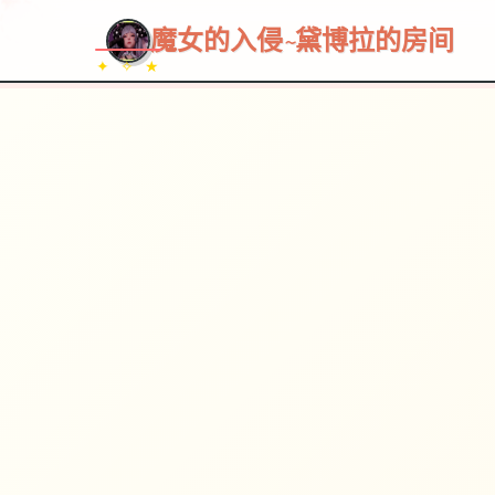
魔女的入侵~黛博拉的房间
✦ ✧ ★