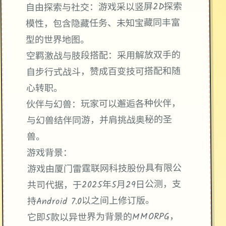
自由探索与社交：游戏采以竖屏2D探索
模性，包含隐藏任务、未知宝藏同丰富
型的世界地图。
空羁激战与肢段搭配：采用解放双手的
自步行式战斗，赞成百变技可搭配和随
心转职。
伙伴与幻兽：玩家可以邂逅各种伙伴，
与幻兽结伴同游，并肩挑战奥秘的圣
兽。
游戏背景：
游戏由厦门雷霆联网科技股份具有限公
共司代据，于2025年5月29日公测，支
持Android 7.0以之间上修订版。
它即5款以异世界为背景的MMORPG，