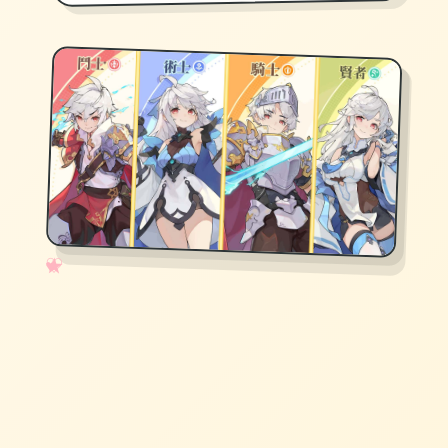
✧
♡
★
♥