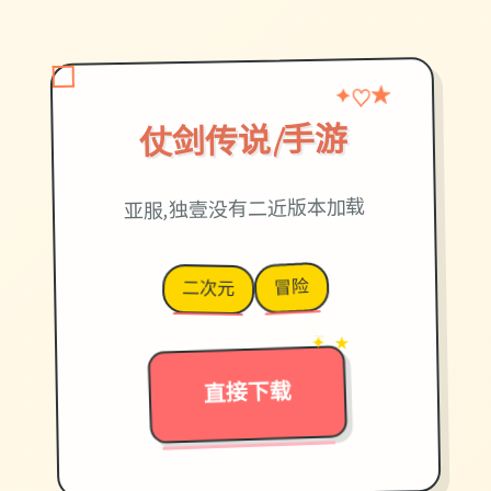
★
✦
♡
仗剑传说|手游
亚服,独壹没有二近版本加载
冒险
二次元
✦ ★
→
直接下载