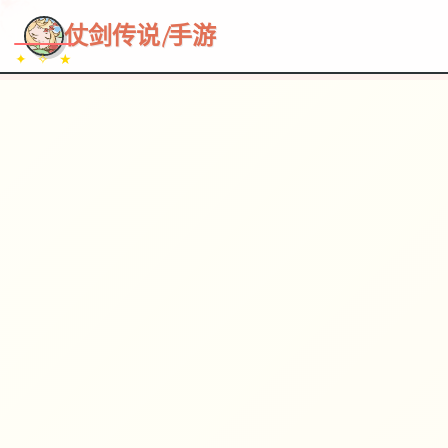
~~~
★
♡
✦
✧
♥
~
→
↗
仗剑传说|手游
✦ ✧ ★