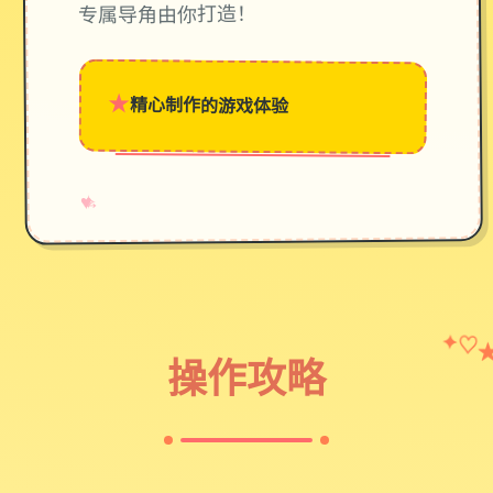
专属导角由你打造！
★
精心制作的游戏体验
→
✧
♥
✦
♡
操作攻略