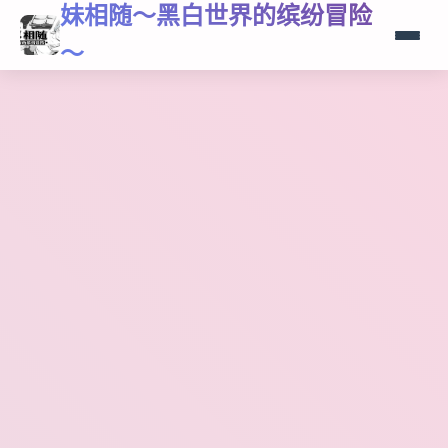
妹相随～黑白世界的缤纷冒险
～