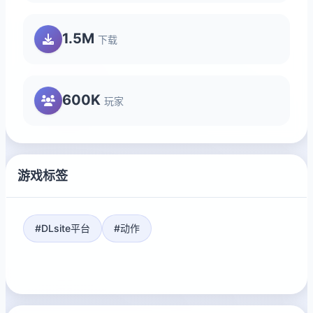
1.5M
下载
600K
玩家
游戏标签
#DLsite平台
#动作