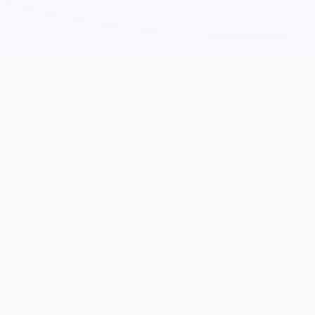
🖱️ galGame介绍
游戏特色