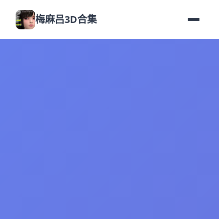
梅麻吕3D合集