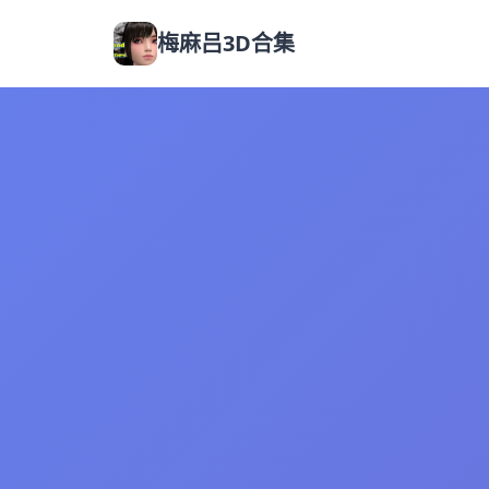
梅麻吕3D合集