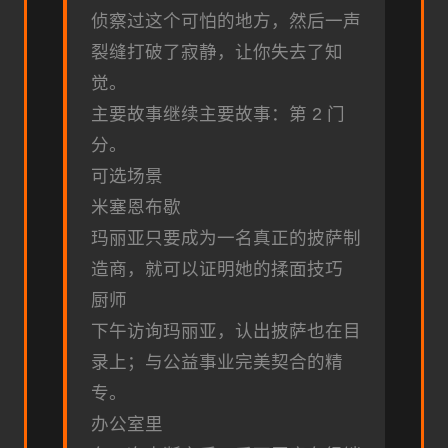
侦察过这个可怕的地方，然后一声
裂缝打破了寂静，让你失去了知
觉。
主要故事继续主要故事：第 2 门
分。
可选场景
米塞恩布歇
玛丽亚只要成为一名真正的披萨制
造商，就可以证明她的揉面技巧
厨师
下午访询玛丽亚，认出披萨也在目
录上；与公益事业完美契合的精
专。
办公室里