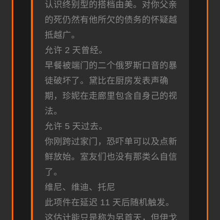
认识终别型的搭档由美。对你父亲
的死仍然有他所欠的债务的怀疑越
抵越广。
允许 2 天曾经。
早餐被端门的二个俄罗斯口音的暴
徒破坏了。黛比在厨房发表声确
期，珍妮在走廊里包含自身己的视
法。
允许 5 天过去。
你刚跨过家门，恐吓单可以及点新
鲜放始。室友们也没有那类么自信
了。
维尼、维迪、托尼
此项件在延迟 11 天后随机触发。
这估计能只是称为另首天，但伊戈