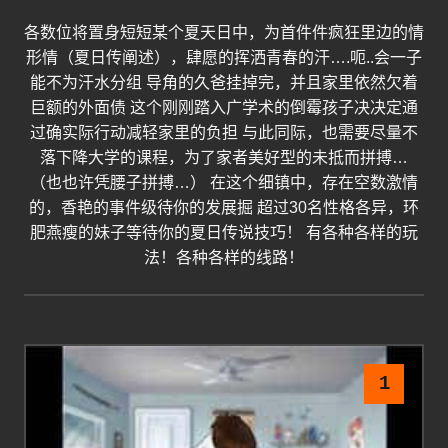
各数位将置身短短某个夏天日中，为首件件疯狂里边的情
形情（夏日传阐述），肆愿的挥洒青春的汗….呃..会一子
能不为汗水分组 导角的久爸挂掉完，并且家里依然欠着
巨额的外面债 这个刚刚踏入广学术的倒霉孩子决决定通
过确实际行动减轻家里的负担 与此同际，也需要尽量不
落下降大学的课程，为了家者美好型的未抵而拼搏…
（也也许凭腰子拼搏…） 在这个细镇中，存在空数激情
的，香艳的事件级待你的发展掘 超过30名性格各异，环
肥燕瘦的妹子等待你的夏日传说技巧！ 有各种各样的玩
法！各种各样的线路！
1