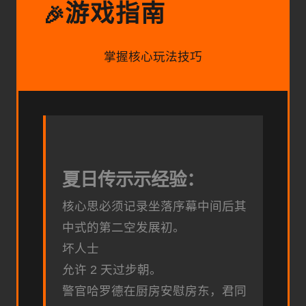
游戏指南
🎉
掌握核心玩法技巧
夏日传示示经验：
核心思必须记录坐落序幕中间后其
中式的第二空发展初。
坏人士
允许 2 天过步朝。
警官哈罗德在厨房安慰房东，君同